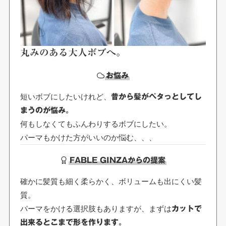
丸みのある大人ボブへ。
お悩み
短いボブにしたいけれど、
昔から髪がペタっとしてし
まうのが悩み。
何もしなくてもふんわりするボブにしたい。
パーマもかけた方がいいのか悩む、、、
FABLE GINZAからの提案
確かに髪質も細く柔らかく、ボリュームも出にくい髪
質。
パーマをかける選択肢もありますが、まずは
カットで
出来るとこまで形を作ります。